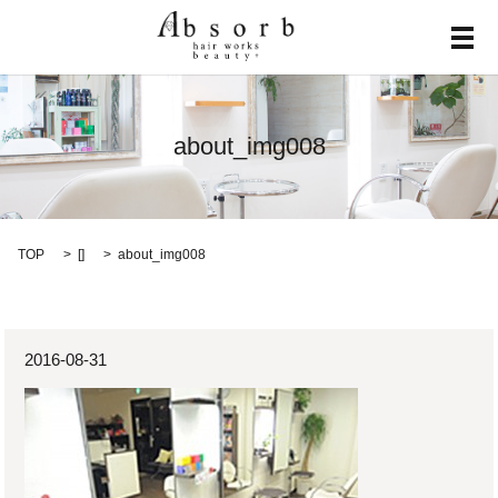
メ
about_img008
TOP
[]
about_img008
2016-08-31