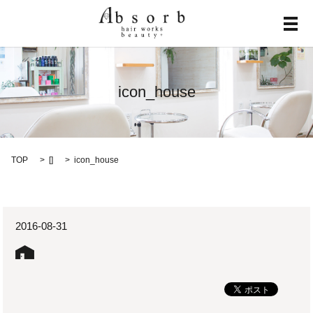
メ
icon_house
TOP
[]
icon_house
2016-08-31